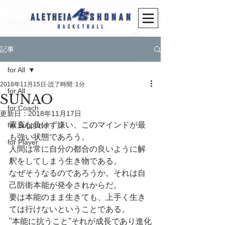
記事
for All
2018年11月15日
読了時間: 1分
for All
SUNAO
for Coach
更新日：
2018年11月17日
素直な負けず嫌い、このマインドが最
for Supporter
も強い状態であろう。
for Player
人間は常に自分の都合の良いように解
釈をしてしまう生き物である。
なぜそうなるのであろうか。それは自
己防衛本能が発令されからだ。
要は本能のまま生きても、上手く生き
ては行けないということである。
"本能に抗うこと"それが成長であり進化