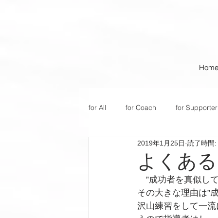
Hom
for All
for Coach
for Supporter
2019年1月25日
読了時間:
よくある
　”成功者を真似して
その大きな理由は”
沢山練習をして一流