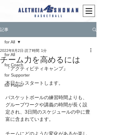
記事
for All
2022年8月2日
読了時間: 1分
for All
チーム力を高めるには
for Coach
『アクティビティキャンプ』
for Supporter
本日からスタートします。
for Player
バスケットボールの練習時間よりも、
グループワークや講義の時間が長く設
定され、3日間のスケジュールの中に豊
富に含まれています。
チームにどのような変化があるか楽し